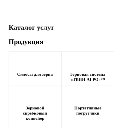
Мишкино,
г. Ипатово,
Ростовская область
Ставропольский
Каталог услуг
30 000 тонн
край
10 000 тонн
Продукция
Силосы для зерна
Зерновая система
«ТВИН АГРО»™
Зерновой
Портативные
скребковый
погрузчики
конвейер